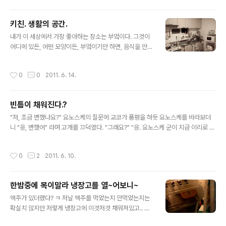
키친. 생활의 공간.
글 내용
내가 이 세상에서 가장 좋아하는 장소는 부엌이다. 그것이
어디에 있든, 어떤 모양이든, 부엌이기만 하면, 음식을 만들
수 있는 장소이기만 하면 나는 고통스럽지 않다. 기능을 잘
살려 오랜 세월 손때가 묻도록 사용한 부엌이라면 더욱 좋
작성시간
0
0
2011. 6. 14.
다. 뽀송뽀송하게 마른 깨끗한 행주가 몇 장 걸려 있고 하얀
타일이 반짝반짝 빛난다. 구역질이 날 만큼 너저분한 부엌
도 끔찍이 좋아한다. 바닥에 채소 부스러기가 널려 있고, 실
빈틈이 채워진다.?
내화 밑창이 새카매질 만큼 더러운 그곳은, 유난스럽게 넓
글 내용
어야 좋다. 한 겨울쯤 무난히 넘길 수 있을 만큼 식료품이
"저, 조금 변했나요?" 요노스케의 질문에 교코가 품평을 하듯 요노스케를 바라보더
가득 채워진 거대한 냉장고가 우뚝 서 있고, 나는 그 은색
니 "응, 변했어" 라며 고개를 끄덕였다. "그래요?" "응. 요노스케 군이 지금 이리로 이
문에기댄다. 튀긴 기름으로 눅진한 가스 레인지며 녹슨 부
사를 온다면 난 아마 말을 안 시킬 거야." "에!? 왜요?" "......모르겠어. 지금 그냥 문득
엌칼에서 문득 눈을 돌리면, 창 밖에서는 별이 쓸쓸하게 빛
그런 생각이 드네." "인상이 나빠졌다는 뜻인가요?" 라고 요노스케가 물었다. 교코가
작성시간
0
2
2011. 6. 10.
난다. - 요시모토..
진지한 표정으로 생각에 잠겼다. "......그건 아닌 것 같은데." "그럼, 뭐죠?" "으음......
갓 상경했을 때보다......" "때보다?" "......빈틈이 없어졌다!?" "빈틈?" "그래, 빈틈."
"저기, 제 입으로 이런 말 하긴 뭣하지만, 저는 늘 사람들한테 '넌 빈틈투성이야' 라는
한밤중에 목이말라 냉장고를 열~어보니~
말을 듣는데요." "아, 물론 그렇긴 하지. 요노스..
글 내용
맥주가 있더랬다? ㅋ 저날 맥주를 먹었는지 안먹었는지는
확실치 않지만 저렇게 냉장고에 이것저것 채워져있고.. 밤
중에 냉장고를 열었을때 무언가를 먹어야겠다는 생각이 강