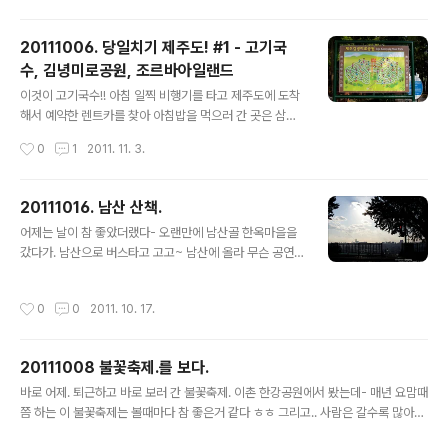
배가 고프더라. 그래서 마트에 들러 마트피자랑 이번주 아
침 내내 유용하게 먹을 식빵이랑 기타 등등 먹을거리를 잔
20111006. 당일치기 제주도! #1 - 고기국
뜩 사서- 우산을 쓴 상태로(심지어-) 집까지 걸어가면서도
수, 김녕미로공원, 조르바아일랜드
먹고- 집에 오자마자 후다닥 먹을 준비를 하고- 맥주 한캔
글 내용
과 씐나게 흡입흡입. 그리 배불리 먹고 잠시 뒹굴거리던 차
이것이 고기국수!! 아침 일찍 비행기를 타고 제주도에 도착
에 창문밖으로 빗소리가 토독- 토도독- 하고 들리더라. 문
해서 예약한 렌트카를 찾아 아침밥을 먹으러 간 곳은 삼대
득 비온 날에 찍었던 사진을 보고싶어 찾아보고 더불어 정
국수회관. 돼지고기맛(?)이 나는 육수에 통통한 면의 고기
작성시간
0
1
2011. 11. 3.
말 오랜만에 블로그에 이래..
국수 맛은 기대했던것만큼 맛났었다 ㅎㅎ 고기국수 말고도
비빔국수, 국밥 등 다른 메뉴들도 있었다 (다음번에 가게되
면 다른 메뉴도 먹어보리라..!!) 제주도에 간 그날 내 발이
20111016. 남산 산책.
되어준 렌트카. 마티즈 크리에이티브의 사이버간지(...) 계
글 내용
어제는 날이 참 좋았더랬다- 오랜만에 남산골 한옥마을을
기판 ㅋ 내 차만 몰다가 다른 차 몰아보니 느낌도 다르고..
갔다가. 남산으로 버스타고 고고~ 남산에 올라 무슨 공연
생각보다 마크리가 차가 잘나가더라 ㅎㅎ 밥을 먹고 일을
도 보고. 주변을 두리번두리번거리며 구경하고 요렇게 자
좀 한 뒤, 찾아간 곳은 바로 김녕미로공원. 위의 사진에서
물쇠 사진도 찍고 그랬었드랬다. 그리고 걸어서 하산- 중간
보다시피 미로로 되어있는 공원이다. 미로의 입구에 있는
작성시간
0
0
2011. 10. 17.
에 못보던 길로 처음 내려왔는데. 사람도 없이 한적하고 바
팻말에는 저런 문구가.. 살짝 뛰면서 미로를 헤매이긴 했지
람도 시원하게 부니 좋더라. 다 내려와서. 집으로 가려던 길
만.. 어쨌거나 30..
에. 내 눈앞에 보여진 풍경- 환하니 좋더라 ㅎㅎ
20111008 불꽃축제.를 보다.
글 내용
바로 어제. 퇴근하고 바로 보러 간 불꽃축제. 이촌 한강공원에서 봤는데- 매년 요맘때
쯤 하는 이 불꽃축제는 볼때마다 참 좋은거 같다 ㅎㅎ 그리고.. 사람은 갈수록 많아지
는거 같고. ㄷㄷㄷ;