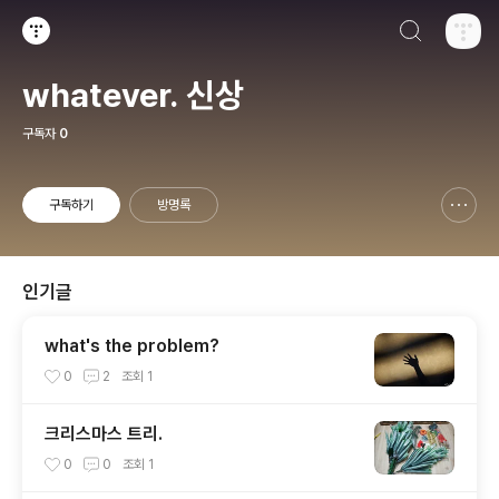
검색하기
티스토리
whatever. 신상
구독자
0
구독하기
방명록
신고하기 레이어
열기
인기글
what's the problem?
0
2
조회
1
크리스마스 트리.
0
0
조회
1