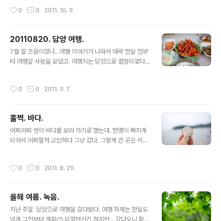
작성시간
0
0
2011. 10. 9.
20110820. 담양 여행.
글 내용
7월 말 즈음이었나.. 여행 이야기가 나와서 대략 한달 전부
터 여행갈 사람을 모았고. 여행지는 담양으로 결정되었다.
ㅎㅎ 아침에 모여 출발해서 오전 내내 빗속을 뚫고 달려 도
착한 담양. 도착하니 점심때가 되어 밥을 먹으러 간 한상근
작성시간
0
0
2011. 9. 7.
대통밥집. 죽순회(위)와 대통밥(아래)을 맛나게 먹었다 ㅎ
ㅎ 여행 첫날에는 비가 부슬부슬 계속 와서.. 우비를 입고
돌아다니느라 사진을 못찍었는데.. (위와 아래의 사진 사이
훌쩍. 바다.
에) 죽녹원도 주욱~ 한바퀴를 돌았고 펜션에 짐을 풀고 장
글 내용
도 봤다. ㅋ 그리고 이건 저녁으로 먹은 소고기...!! 깻잎으로
어찌어찌 셋이 바다를 보러 가기로 했는데. 한명이 빠지게
받침까지 만들어 럭셔리해보이게 만들어먹은 고기 +_+ 버
되어서 어찌할까 고민하다 그냥 갔다. 그렇게 간 곳은 서해
섯도 굽고 쌈도 싸먹고, 맥주도 마시고 티비도 보고(읭?),
바다. 을왕리 or 왕산 해수욕장. 사람이 많은건 아니었지만
굳이 가져간 크나큰 부루마블도 하며 씐나게 놀은걸로 첫
그래도 한적할정도로 없는건 아니었고. 좀 걷다. 앉다. 멍하
작성시간
0
0
2011. 8. 29.
날 하루는 마..
니 빈둥거렸다. 훌쩍. 보러간 바다. 뭐 날이 좋고 물이 맑지
않고를 떠나. 그렇게 갔다온 것 만으로도 좋다. 그거면 됐
다.
올해 여름. 녹음.
글 내용
지난 주말. 담양으로 여행을 갔다왔다. 여행 자체는 한달도
넘게 그전부터 계획(?) 되었던거긴 하지만... 갔다오니 확실