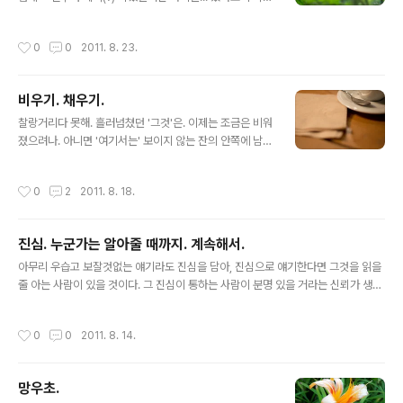
히 좋다- 좀전에, 퇴근하고 사진을 옮기고 대충 넘기며 보
고 있었는데 유난히 눈에 들어왔던 초록의 단풍사진. 여행
작성시간
0
0
2011. 8. 23.
사진은 정리해서 포스팅하려했는데 일단 요게 꽤나 맘에
들어서 먼저 슬그머니 올려본다. ^^
비우기. 채우기.
글 내용
찰랑거리다 못해. 흘러넘쳤던 '그것'은. 이제는 조금은 비워
졌으려나. 아니면 '여기서는' 보이지 않는 잔의 안쪽에 남아
있는 걸까. 채워야 할 건 그것뿐이 아닌데... 언제든. 갑자기.
채워질 수 있는 그것이기에 애써 균형을 잡으려 하진 않겠
작성시간
0
2
2011. 8. 18.
다. 그건 내가 여지껏 꾸려온 것들이 버텨줄 것이고. 올 한
해. 그리고 그 다음해까지도 버텨줄 수 있을거라 믿기에. 그
러니 얼마가 남아있든. 비우려 노력하지도. 채우려 노력하
진심. 누군가는 알아줄 때까지. 계속해서.
지도 말자. '여기서는' 어차피 가늠할 수 없는거니깐. anyw
글 내용
ay. 너무 많이 채워 흘러넘치는건 알 수 있으니 다행이지
아무리 우습고 보잘것없는 얘기라도 진심을 담아, 진심으로 얘기한다면 그것을 읽을
싶다-
줄 아는 사람이 있을 것이다. 그 진심이 통하는 사람이 분명 있을 거라는 신뢰가 생겼
다. 진심은 때로 왜소해 보이고 구질구질해 보인다. 자신의 결핍을 솔직히 내보인다
는 건 위험한 일이기도 하다. 많은 사람들이 강자에게 굽실거리고, 약자에게 냉담하
작성시간
0
0
2011. 8. 14.
다. 하지만 우리 삶이란 그렇지 않은 세상이 있어, 그러지 않은 사람들이 있어 살만한
거라고 생각한다. 운동화 한 짝이 오래 잊었던 것을 일깨워주었다. 살만하게 살겠다.
나는 결코 강자에게 굽실거리고, 나약한 자의 진심에 냉담하지 않으련다. - 박칼린,
망우초.
'그냥' 중. 비오느 일요일 오후. 침대에서 뒹굴거리며 책을 읽다. 진심이란 단어에 반
글 내용