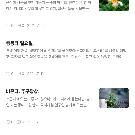
응하여 블로그에 남겨본다. 진심. 누군가는 알아..
근심과 시름을 잊게 해준다는 뜻의 망우초. 원추리. 긴긴 장
마가 지나고 망우초에 꽃이 피었다. 잡생각들을 잊을만큼
아름답게 느껴지진 않지만 그래도 망우초를 보았으니 잠시
라도 근심이 사라졌으면 좋겠다. 나 뿐만 아니라. 내가 아끼
작성시간
0
0
2011. 7. 22.
는 내 주위 사람들 모두-
충동의 일요일.
글 내용
분명 어제 저녁. 냉장고에 남은 재료를 긁어모아 스파게티(+후실리)를 배불리 해먹
고. 과자를 먹고 싶은 충동을 강냉이와 흑초+탄산수로 참고 잠이 들었고. 오전에 일
어나서 냉동실에 남아있던 삼겹살을 후라이팬에 구워먹었다. 배가 부르고 날이 개니
일기예보를 탓하며 빨래를 돌렸고. 커피를 타서 홀짝홀짝 마시다가 남은 커피를 텀블
작성시간
0
0
2011. 7. 11.
러에 넣고 자전거를 타러 나갔다. 페달을 밟다보니 한강대교를 건넜고. 한강 자전거
도로를 따라가다보니 반포대교를 지나 동호대교를 찍고서야 집으로 돌아왔다. 집에
돌아와 빨래를 널고 설거지를 하다, 기름때가 묻은 튀김기 틀이 방치된게 눈에 들어
비온다. 주구장창.
와 칫솔질까지 해가며 설거지를 요란스레 했고. 한두방울 비가 오기 시작해서 빨래를
글 내용
집으로 들이고 카메라를 가지고 나가 위의 동영상을 찍었다. 그리고 ..
누군가 비오는게 좋냐- 싫으냐- 하고 나에게 묻는다면. 당
연 나는 좋다고 답한다. 요새처럼 일주일 넘게 비오는 날이
계속된다하더라도. 혹은 잠깐의 여우비라 하더라도. 아니
면 보슬보슬 조용히 내리는 비 일지라도 말이다. 이렇게 써
작성시간
0
0
2011. 7. 3.
놓고보니. 비를 굉장히 좋아하는 사람같아 보이는거 같은
데... 뭐. 그래도 비를 사랑할 정도는 아닐거다 아마. 그건 그