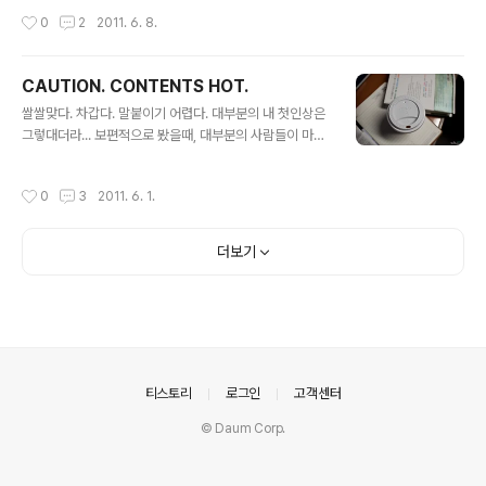
렬하게 들때가 종종 있다. 그래도 예전만큼 충동적으로 무
작성시간
0
2
2011. 6. 8.
언가를 쳐묵쳐묵하진 않아서 살이 좀 빠진거겠지만 =_=;
뭐- 어찌되었든. 혼자 살면 더 잘먹고 살아야 한다는 생각
이 박혀서 그런건지 한달에 한번 장볼때도 거의 90%이상
CAUTION. CONTENTS HOT.
이 먹을거고 냉장고가 가득 차 있으면 괜시리 뿌듯하고 그
글 내용
렇다 나. 너무 주부스럽나...? @_@ p.s. 그냥, 냉장고 사진
쌀쌀맞다. 차갑다. 말붙이기 어렵다. 대부분의 내 첫인상은
한번 찍어서 올리고 싶었달까-
그렇대더라... 보편적으로 봤을때, 대부분의 사람들이 마음
을 열기 전에는 누구든 그렇겠지만. 나는 그게 좀 티가 많이
나는 모양이다. 물론. 그렇지 않은 사람들도 나에게는 분명
작성시간
0
3
2011. 6. 1.
존재하지만. 그건 어디까지나 '예외' 인거고. 일반적으로는
난 참 까칠한 사람이더라. 실제로는 그렇지 않은데- 그렇다
보니. 내가 먼저 마음을 열고 다가가는게 익숙치 않기도 하
더보기
거니와 이제는 너무 그렇게 해와서 마음을 편히 먹고 다가
가기에 애매해진 경우도 종종 있었다. 그걸 나름 좀 줄여보
려고 노력하긴 했지만. 일종의 방어기재처럼 나와버리는
경우가 왕왕 있기에. 아마도 아직은 '까칠한 사람' 쪽에 좀
더 가까우리라. 그런데. 나를 아는. 나와 친한. 아니면 내가
마음을 열고 ..
의안내
티스토리
로그인
고객센터
© Daum Corp.