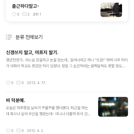
출근하다말고-
0
2
조회
1
분류 전체보기
주요 글 목록
신경쓰지 말고, 아프지 말기.
글 내용
몇년전엔가.. 어느날 잠을자고 눈을 떴는데.. 일어나려고 하니 "뜨끔!" 하며 너무 허리
가 아파서 학교도 못갔던 적이 있었다. 정말 그 순간적에는 옴짝달싹도 못할 정도로
아파서 그대로 누워서 잠시동안 헐- 이러고 있었다. 그때 들었던 감정이 바로 '두려
움' 이었다. '이대로 계속 못일어나는거 아냐?' 라는 생각도 순간적으로 스쳐지나갔
작성시간
0
0
2013. 4. 17.
고- 학교 수업이랑- 그때 하고 있던 일이랑- 이런저런 생각들을 했었는데 그 생각들
만으로도 충분히 무섭고 두려웠지만, 텅빈 집에 나혼자 덩그러니 누워있다는 느낌이
뭐랄까- 무섭다- 라는 감정과는 조금 다른, 두렵다- 라는 느낌이 들었다. '이거 어떻
비 덕분에.
하지- 어떻하지..' 라고 속으로 말하고 있는데- 주변에서는 아무 소리도 안나고, 나는
글 내용
움직일 수 없었고, 참 두려웠다. 다행히 ..
오늘은 하루종일 날씨가 꾸물꾸물 했더랬다. 퇴근을 하는
데 혹시나 싶어 우산을 챙겼는데- 아니나 다를까 회사 건물
밖을 나서니 비가 후두둑 떨어지더라. 지하철을 타고 한참
을 앉아서 가는데. 늘상 집에 지하철 타고 갈 때쯤이면 배가
작성시간
0
0
2012. 4. 2.
고프긴 했는데, 오늘은 월요일임에도 불구하고(...) 참으로