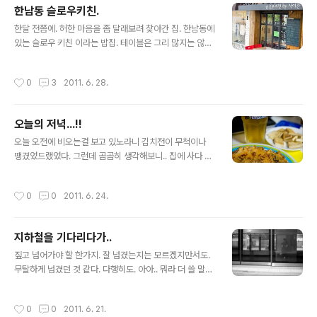
렇고. 비가 오면. 시원하기도 하고. (땀많은 나로써는 더운
한남동 슬로우키친.
것보단 추운게 낫다) 위의 사진처럼 사물이 진해보이는게
글 내용
참 좋다. 다만. 오늘처럼 늦잠자고 집구석에 멍하니 있다보
한달 전쯤에. 허한 마음을 좀 달래보려 찾아간 집. 한남동에
면 공연히 심심한 기분이 드는게 꼭 쓸데없이 하나씩 일을
있는 슬로우 키친 이라는 밥집. 테이블은 그리 많지는 않고.
벌이기 마련이다-
요렇게 창밖을 바라보며 먹을 수 있는 자리도 있었다. 영업
시간은 요로코롬. 음식을 주문하고 음식이 나오길 기다리
작성시간
0
3
2011. 6. 28.
는 동안에 찍은 고양이 그림이 그려진 벽. 이날 먹은게 아
마.. 닭고기 계란 어쩌고 덮밥이었던거 같은데... 자세한건..
패스-! 아무래도. 혼자 살다보면 밥을 잘 챙겨먹지도 못할
오늘의 저녁...!!
뿐더러. 챙겨먹는다고 해도 허한 느낌까지 달래줄만한 알
글 내용
찬(?) 식사는 하기 어렵다. 집에 있다보면. 혹은 속이 안좋
오늘 오전에 비오는걸 보고 있노라니 김치전이 무척이나
을때면 핑계삼아 죽을 찾게 되는데. 오늘은 죽과 함께 저집
땡겼었드랬었다. 그런데 곰곰히 생각해보니.. 집에 사다 놓
의 음식이 떠오르더라 (한번밖에 안갔으면서...=_=) 뭐 어
은 두부 유통기한이 오늘까지였고.. 그래서 결정했다. 난...
쨌건. 따스하게 속을 채워주는 한끼. 가 먹고싶더랬다. P.S.
둘돠...!!
작성시간
0
0
2011. 6. 24.
내..
지하철을 기다리다가..
글 내용
짚고 넘어가야 할 한가지. 잘 넘겼는지는 모르겠지만서도.
무탈하게 넘겼던 것 같다. 다행히도. 아아.. 뭐라 더 쓸 말이
없구나..
작성시간
0
0
2011. 6. 21.