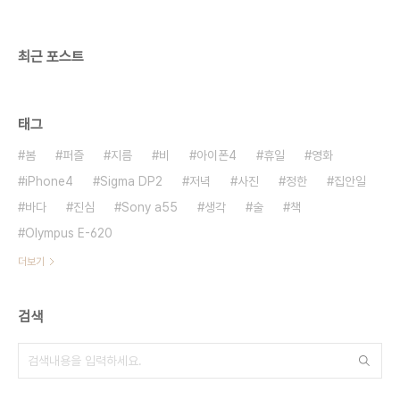
최근 포스트
태그
봄
퍼즐
지름
비
아이폰4
휴일
영화
iPhone4
Sigma DP2
저녁
사진
정한
집안일
바다
진심
Sony a55
생각
술
책
Olympus E-620
더보기
검색