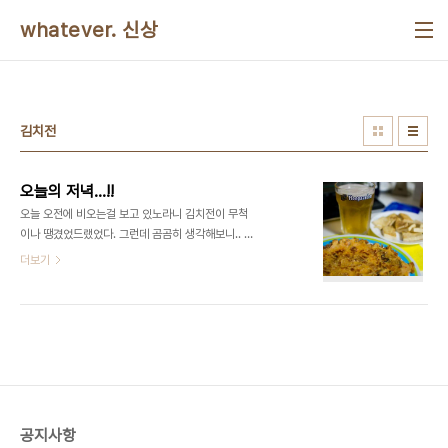
본문 바로가기
whatever. 신상
김치전
오늘의 저녁...!!
오늘 오전에 비오는걸 보고 있노라니 김치전이 무척
이나 땡겼었드랬었다. 그런데 곰곰히 생각해보니.. 집
에 사다 놓은 두부 유통기한이 오늘까지였고.. 그래서
더보기
결정했다. 난... 둘돠...!!
공지사항