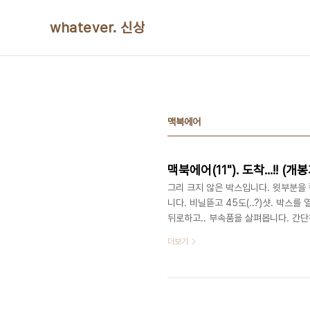
본문 바로가기
whatever. 신상
맥북에어
맥북에어(11"). 도착...!! (개
그리 크지 않은 박스입니다. 윗부분을 칼
니다. 비닐뜯고 45도(..?)샷. 박스
뒤로하고.. 부속품을 살펴봅니다. 간단하네요.
헤쳐보니 설명서와 스티커와 복구용 US
더보기
뭐라 써있는 스티커 부분이 상당히 약
를 제대로 드러낸 에어. 가장 두꺼운 부
있네요 가장 얇은 부분. 아... 뭐라 할