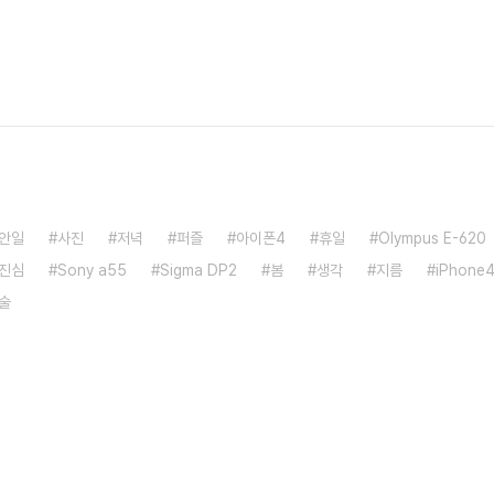
안일
사진
저녁
퍼즐
아이폰4
휴일
Olympus E-620
진심
Sony a55
Sigma DP2
봄
생각
지름
iPhone
술