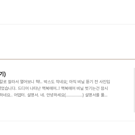
봉기)
로 잘라서 열어보니 헉!.. 박스도 작네요; 아직 비닐 뜯기 전 사진입
를 열었습니다. 드디어 나타난 맥북에어..! 맥북에어 비닐 벗기는건 잠시
. 어댑터. 설명서. 네. 안녕하세요(..............) 설명서를 풀어
B 등이 들어있네요 아직은 비닐을 뜯기 전, 뒷판 부분입니다. 뭐라
하더군요 안찢고 비닐 벗기기는 힘들거 같습니다 어쟀든. 드디어 본체
분입니다. 어댑터, USB, 3.5파이 이어폰단자, 마이크단자 이렇게
말이 없네요..