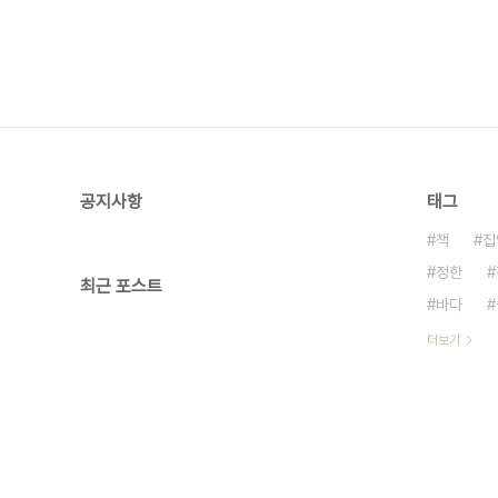
공지사항
태그
책
집
정한
최근 포스트
바다
더보기