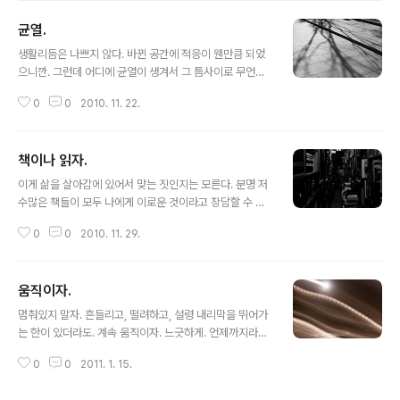
따르지 못하고 있다. 단순히 생활환경이 바뀌어서 그런건
균열.
아닐거다. 분명. 혼돈의 chaos 다. 레알 진짜로.
글 내용
생활리듬은 나쁘지 않다. 바뀐 공간에 적응이 웬만큼 되었
으니깐. 그런데 어디에 균열이 생겨서 그 틈사이로 무언가
가 자꾸 빠져나간다. 그걸 메꾸려는 듯이 계속 무언가를 질
0
0
2010. 11. 22.
러대고. 먹어대고. 올해. 가을은 참 이상하다. 이제 겨울이
니 그러지 말아야 할텐데.
책이나 읽자.
글 내용
이게 삶을 살아감에 있어서 맞는 짓인지는 모른다. 분명 저
수많은 책들이 모두 나에게 이로운 것이라고 장담할 수 없
기에. 누군가에게는 그저 글자깨나 읽었다고 난체하는 사
0
0
2010. 11. 29.
람으로만 보일수도 있기에. ... 더 이상 다른걸로 감정을 상
쇄하려 하지 말고 수양한다 생각하고 더 크게. 넓게. 깊게.
채워가야겠다. 그렇게 몰두하고 싶다. 다른것보다는 책으
움직이자.
로.
글 내용
멈춰있지 말자. 흔들리고, 떨려하고, 설령 내리막을 뛰어가
는 한이 있더라도. 계속 움직이자. 느긋하게. 언제까지라도
천천히 있어서만은 모든건 바뀌지 않는다. 변화를 위한 움
0
0
2011. 1. 15.
직임. 올 한해 목표로 삼자. 그게 무엇을 초래할지는 몰라
도. 마음과 몸이 모두 움직였음 한다. 그게 비록 혹사가 될