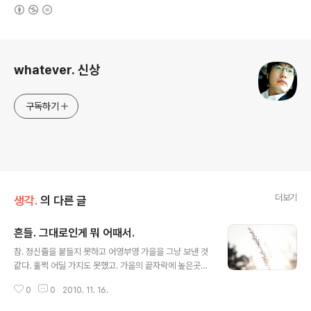
(새창열림)
로그 정보
whatever. 신상
구독하기
더보기
생각.
의 다른 글
흔들. 그대로인게 뭐 어때서.
글 내용
참. 정신줄을 붙들지 못하고 어영부영 가을을 그냥 보낸 것
같다. 훌쩍 어딜 가지도 못했고. 가을의 끝자락에 높은곳으
로 산책도 하지 못했고. 이렇다할 무언가도, 사놓은 책들도
0
0
2010. 11. 16.
읽지 못했다. 그저 조용하게 계속 흔들렸을 뿐. 변하지 않는
게 뭐 어때서. 조금 변한게 뭐 어때서. 그 둘 중 어느 하나도