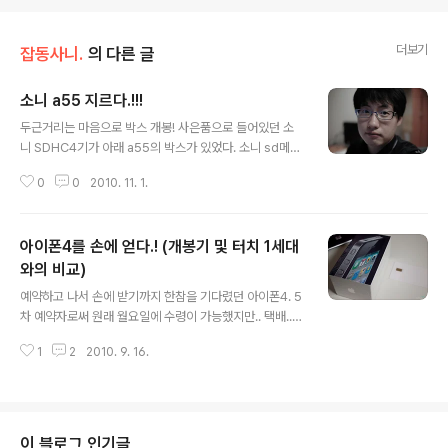
더보기
잡동사니.
의 다른 글
소니 a55 지르다.!!!
글 내용
두근거리는 마음으로 박스 개봉! 사은품으로 들어있던 소
니 SDHC4기가 아래 a55의 박스가 있었다. 소니 sd메모
리따위 옆으로 집어던지고 본 박스를 풀어헤치니 DSLT !!
0
0
2010. 11. 1.
설명서와 함께 안내문이.. 박스를 꺼내서 a55와 같이 신품
구매한 삼식이(시그마 30mm F1.4) 박스 박스 내부. 에어
캡에 싸여있는 a55 바디와 스트랩, 전원케이블이 눈에 들
아이폰4를 손에 얻다.! (개봉기 및 터치 1세대
어오네요 그리고 드디어 본체를 드러낸 a55 바디!! 올림푸
스 E-620을 샀을때도 "우와 작다!!" 했지만 이건 더 작네
와의 비교)
글 내용
요 그리고 마운트부에 있는 주황띠와 알파 로고가 강렬하
예약하고 나서 손에 받기까지 한참을 기다렸던 아이폰4. 5
게 박혀있는 바디캡이 말그대로 폭풍간지. @_@ 뒷면. 와
차 예약자로써 원래 월요일에 수령이 가능했지만.. 택배....
이드 LCD와 버튼부. LCD의 화질은 기존 DSLR의 그것보
를 신청...(!) 게다가 화,수,목 동원 예비군 훈련(!!!!!!!!!!!!!) 이
다 훨씬 화질이 좋았더랬죠 그리고 집에 돌아와 렌즈 마운
1
2
2010. 9. 16.
었던 관계로.. 목요일 저녁인 오늘에야 받게되었다. 박스와
트한 바디..
마이크로 usim 카드. 박스는 아이팟 터치부터 이어져온 포
장형태였고 마이크로 usim 카드는 그저 하얀색의 밋밋한
카드였던. 박스 뚜껑을 막 열어본 상태의 아이폰4 아..아름
답다...!!; 충전 플러그와 USB 케이블, 이어폰이 같이 들어
이 블로그 인기글