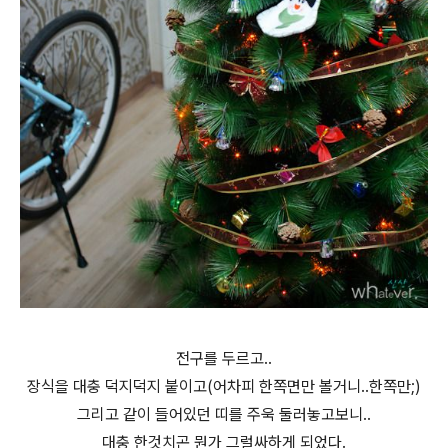
전구를 두르고..
장식을 대충 덕지덕지 붙이고(어차피 한쪽면만 볼거니..한쪽만;)
그리고 같이 들어있던 띠를 주욱 둘러놓고보니..
대충 한것치곤 뭔가 그럴싸하게 되었다.