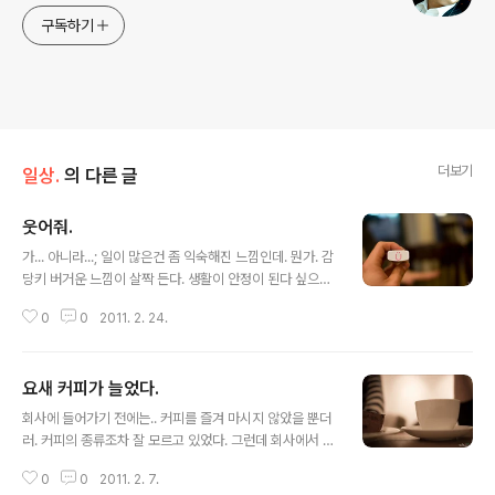
구독하기
더보기
일상.
의 다른 글
웃어줘.
글 내용
가... 아니라...; 일이 많은건 좀 익숙해진 느낌인데. 뭔가. 감
당키 버거운 느낌이 살짝 든다. 생활이 안정이 된다 싶으니
이젠 일이. 이럴때야말로 웃어줄 일이 많이 있었으면 좋겠
0
0
2011. 2. 24.
다. 웃어주자. 내가 농약같은 가시나에게;; 웃음을 받지 않
아도 좋다. 웃어주자. 웃어줘.
요새 커피가 늘었다.
글 내용
회사에 들어가기 전에는.. 커피를 즐겨 마시지 않았을 뿐더
러. 커피의 종류조차 잘 모르고 있었다. 그런데 회사에서 커
피를 팔기도 하고. 딱히 물 말고 마실것도 마땅찮았기에 한
0
0
2011. 2. 7.
잔, 두잔 일하면서 먹다보니 어느새 하루에 대략 한잔은 먹