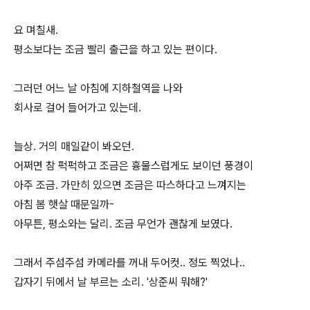
요 며칠새.
평소보다는 조금 빨리 출근을 하고 있는 편이다.
그러던 어느 날 아침에 지하철역을 나와
회사로 걸어 들어가고 있는데.
늘상. 거의 매일같이 봐오던.
어쩌면 참 퍽퍽하고 조금은 흉물스럽게도 보이던 풍경이
아주 조금. 가만히 있으면 조금은 따스하다고 느껴지는
아침 봄 햇살 때문일까-
아무튼, 평소와는 달리. 조금 무언가 괜찮게 보였다.
그래서 주섬주섬 카메라를 꺼내 두어컷.. 정도 찍었나..
갑자기 뒤에서 날 부르는 소리. '상준씨 뭐해?'