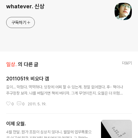
whatever. 신상
구독하기
더보기
일상.
의 다른 글
20110519. 비오다 갬
글 내용
길이... 막혔다. 먹먹하다. 당장에 어찌 할 수 있는게. 정말 없어졌다. 후- 책이나
주구장창 보자. 나를 버릴거면 책에 버리자. 그게 무엇이든지. 오월은 더 위험하
면 안된다. 너무 일찍 눈을 뜬 걸까.. 눈이 따끔따끔한거 같다. 바로 자면. 계속 잘
0
0
2011. 5. 19.
수 있을까..? good night.
이제 오월.
글 내용
4월 한달. 뭔가 조짐이 심상치 않더니. 월말에 업무폭풍으