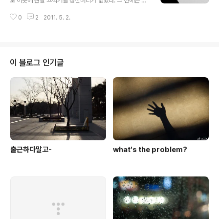
로 이곳에 뭔갈 끄적거릴 정신머리가 없었다. 그 전에는 몰
라도 지난 4월 18일(월) 부터 휴일근무를 시작으로 지지난
0
2
2011. 5. 2.
주 일, 월 광주 출장. 지난주 화, 수 폭풍업무. 지난주 목, 금,
토, 일 또 대구 출장. 사실. 출장 자체는 힘들거나 하지 않는
데 그 전, 후에 준비해야 할 것들이 많고- 갔다온 동안 쌓이
는 사무업무와 이동에 의한 피로가 문제다. 다행히도 요샌
컨디션이 좋은 편이라 (어찌되었건 살빠지고 몸이 가뿐하
이 블로그 인기글
니까-) 그럭저럭 별 탈없이 2주간의 휴일없는 날들이 지나
가긴 했다. 어찌되었든. 오월이 왔다. 작은. 내 생활에 큰. 존
재감이 되어가고 있는. 반복적인 일상. 에 서로 자그마한 힘
이 되어주는 고마운 당신. 과 나. 이제 시작. 이라기..
출근하다말고-
what's the problem?